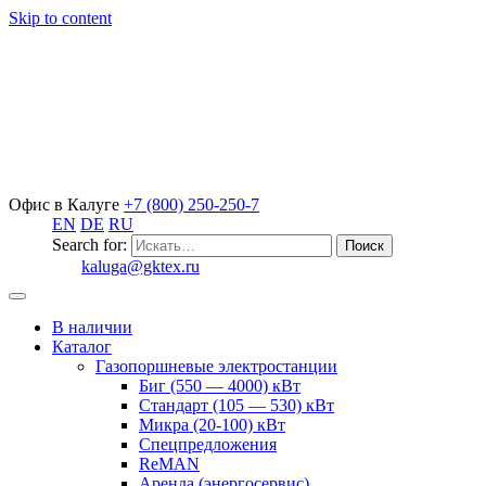
Skip to content
Офис в Калуге
+7 (800) 250-250-7
EN
DE
RU
Search for:
kaluga@gktex.ru
В наличии
Каталог
Газопоршневые электростанции
Биг (550 — 4000) кВт
Стандарт (105 — 530) кВт
Микра (20-100) кВт
Спецпредложения
ReMAN
Аренда (энергосервис)