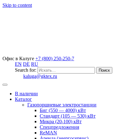
Skip to content
Офис в Калуге
+7 (800) 250-250-7
EN
DE
RU
Search for:
kaluga@gktex.ru
В наличии
Каталог
Газопоршневые электростанции
Биг (550 — 4000) кВт
Стандарт (105 — 530) кВт
Микра (20-100) кВт
Спецпредложения
ReMAN
Аренда (энергосервис)