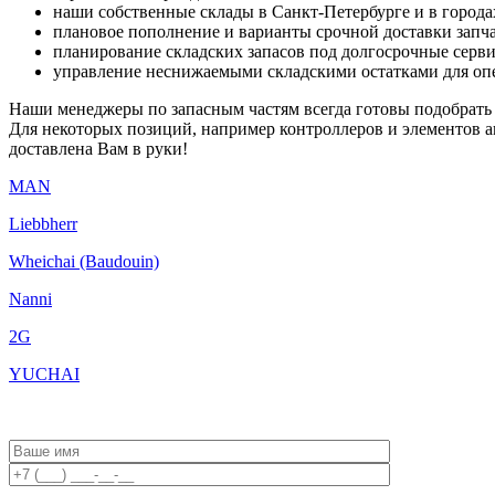
наши собственные склады в Санкт-Петербурге и в города
плановое пополнение и варианты срочной доставки запч
планирование складских запасов под долгосрочные серв
управление неснижаемыми складскими остатками для оп
Наши менеджеры по запасным частям всегда готовы подобрать д
Для некоторых позиций, например контроллеров и элементов ав
доставлена Вам в руки!
MAN
Liebbherr
Wheichai (Baudouin)
Nanni
2G
YUCHAI