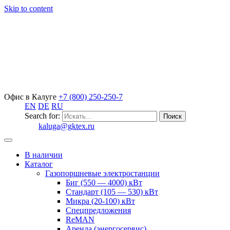
Skip to content
Офис в Калуге
+7 (800) 250-250-7
EN
DE
RU
Search for:
kaluga@gktex.ru
В наличии
Каталог
Газопоршневые электростанции
Биг (550 — 4000) кВт
Стандарт (105 — 530) кВт
Микра (20-100) кВт
Спецпредложения
ReMAN
Аренда (энергосервис)