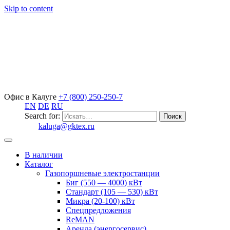
Skip to content
Офис в Калуге
+7 (800) 250-250-7
EN
DE
RU
Search for:
kaluga@gktex.ru
В наличии
Каталог
Газопоршневые электростанции
Биг (550 — 4000) кВт
Стандарт (105 — 530) кВт
Микра (20-100) кВт
Спецпредложения
ReMAN
Аренда (энергосервис)