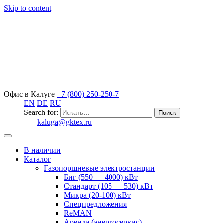
Skip to content
Офис в Калуге
+7 (800) 250-250-7
EN
DE
RU
Search for:
kaluga@gktex.ru
В наличии
Каталог
Газопоршневые электростанции
Биг (550 — 4000) кВт
Стандарт (105 — 530) кВт
Микра (20-100) кВт
Спецпредложения
ReMAN
Аренда (энергосервис)