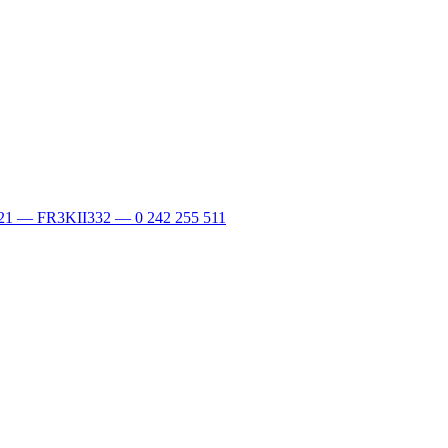
321 — FR3KII332 — 0 242 255 511