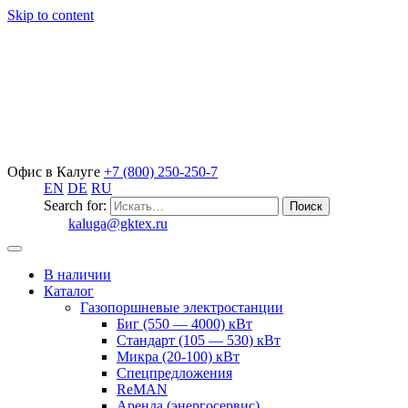
Skip to content
Офис в Калуге
+7 (800) 250-250-7
EN
DE
RU
Search for:
kaluga@gktex.ru
В наличии
Каталог
Газопоршневые электростанции
Биг (550 — 4000) кВт
Стандарт (105 — 530) кВт
Микра (20-100) кВт
Спецпредложения
ReMAN
Аренда (энергосервис)