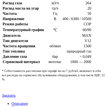
Расход газа
м3/ч
264
Расход масла на угар
гр/ч
20
Частота
Гц
50
Напряжение
В
400 / 6300 / 10500
Режим работы
COP
Температурный график
60/90
℃
Двигатель
MAN
Тип двигателя
V12
Частота вращения
об/мин
1500
Тип топлива
природный газ
Давление газа
бар
> 0,049
Сервисный интервал
моточас
1000 — 2000
* Себестоимость рассчитана при тарифе на газ 7 руб/м3, включает в себя
все расходы на сервисное обслуживание оборудования, в том числе НДС 22
%
Заказать
Описание