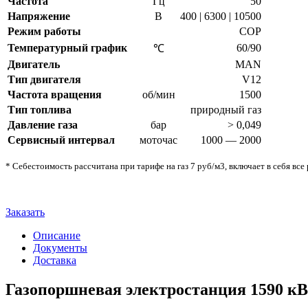
Частота
Гц
50
Напряжение
В
400 | 6300 | 10500
Режим работы
COP
Температурный график
60/90
℃
Двигатель
MAN
Тип двигателя
V12
Частота вращения
об/мин
1500
Тип топлива
природный газ
Давление газа
бар
> 0,049
Сервисный интервал
моточас
1000 — 2000
* Себестоимость рассчитана при тарифе на газ 7 руб/м3, включает в себя в
Заказать
Описание
Документы
Доставка
Газопоршневая электростанция 1590 к