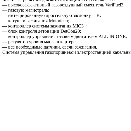
— высокоэффективный газовоздушный смеситель VariFuel3;
— газовую магистраль;
— интегрированную дроссельную заслонку ITB;
— катушки зажигания Motortech;
— контроллер системы зажигания MIC3+;
— блок контроля детонации DetCon20;
— контроллер управления газовым двигателем ALL-IN-ONE;
— регулятор уровня масла в картере.
— все необходимые датчики, свечи зажигания,
Cистема управления газопоршневой электростанцией кабельные