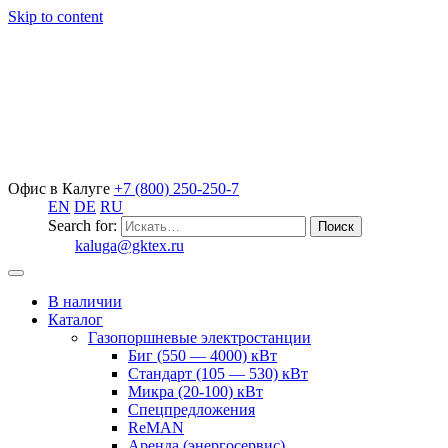
Skip to content
Офис в Калуге
+7 (800) 250-250-7
EN
DE
RU
Search for:
kaluga@gktex.ru
В наличии
Каталог
Газопоршневые электростанции
Биг (550 — 4000) кВт
Стандарт (105 — 530) кВт
Микра (20-100) кВт
Спецпредложения
ReMAN
Аренда (энергосервис)