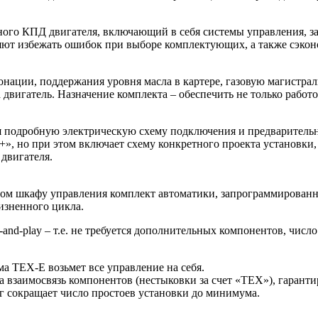
го КПД двигателя, включающий в себя системы управления, заж
яют избежать ошибок при выборе комплектующих, а также сэкон
онации, поддержания уровня масла в картере, газовую магистра
двигатель. Назначение комплекта – обеспечить не только работо
я подробную электрическую схему подключения и предваритель
вый+», но при этом включает схему конкретного проекта уста
двигателя.
м шкафу управления комплект автоматики, запрограммированны
изненного цикла.
nd-play – т.е. не требуется дополнительных компонентов, чис
а ТЕХ-Е возьмет все управление на себя.
 взаимосвязь компонентов (нестыковки за счет «ТЕХ»), гарант
г сокращает число простоев установки до минимума.